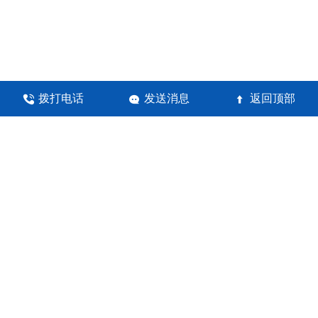
拨打电话
发送消息
返回顶部



河南锦瀚环保科技有限公司
地址：郑州高新技术产业开发区