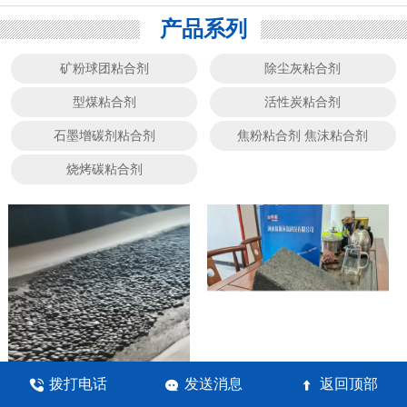
产品系列
矿粉球团粘合剂
除尘灰粘合剂
型煤粘合剂
活性炭粘合剂
石墨增碳剂粘合剂
焦粉粘合剂 焦沫粘合剂
烧烤碳粘合剂
拨打电话
发送消息
返回顶部



矿粉圆盘造粒粘合剂 圆盘造球粘结剂
焦粉砖粘合剂