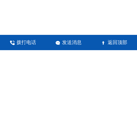
拨打电话
发送消息
返回顶部



河南锦瀚环保科技有限公司
地址：郑州高新技术产业开发区