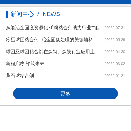
新闻中心 / NEWS
赋能冶金固废资源化 矿粉粘合剂助力行业**低碳高质量发展
2026-07-31
冷压球团粘合剂--冶金固废处理的关键辅料
2026-05-29
球团及球团粘合剂在炼钢、炼铁行业应用上
2026-04-20
新程启序 绿筑未来
2026-03-02
萤石球粘合剂
2026-01-21
更多