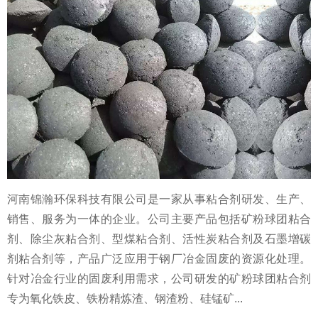
河南锦瀚环保科技有限公司是一家从事粘合剂研发、生产、
销售、服务为一体的企业。公司主要产品包括矿粉球团粘合
剂、除尘灰粘合剂、型煤粘合剂、活性炭粘合剂及石墨增碳
剂粘合剂等，产品广泛应用于钢厂冶金固废的资源化处理。
针对冶金行业的固废利用需求，公司研发的矿粉球团粘合剂
专为氧化铁皮、铁粉精炼渣、钢渣粉、硅锰矿...