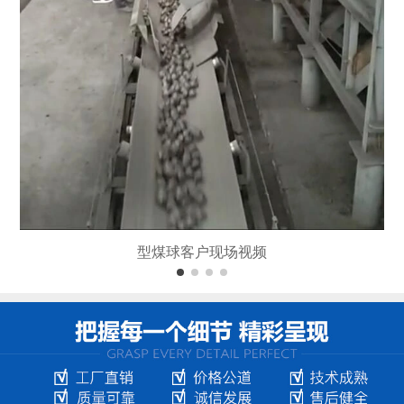
型煤球客户现场视频