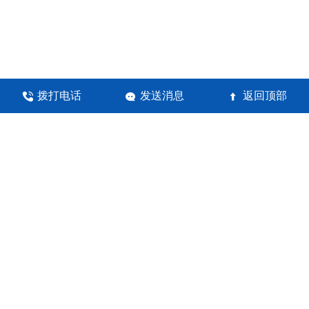
拨打电话
发送消息
返回顶部



河南锦瀚环保科技有限公司
地址：郑州高新技术产业开发区