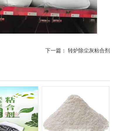
下一篇：
转炉除尘灰粘合剂