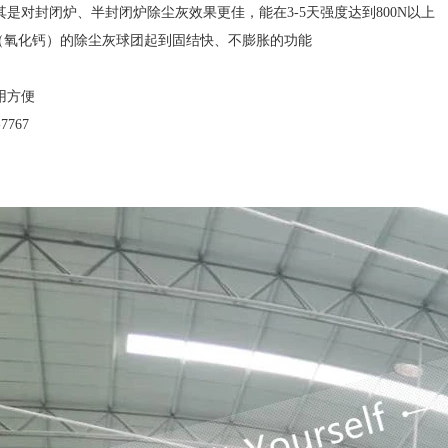
其是对封闭炉、半封闭炉除尘灰效果更佳，能在3-5天强度达到800N以上
O（氧化钙）的除尘灰球团起到固结快、不膨胀的功能
用方便
7767