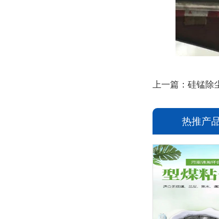
上一篇：
硅锰除
热推产