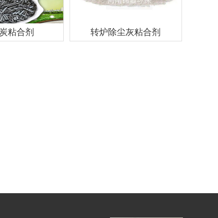
炭粘合剂
转炉除尘灰粘合剂