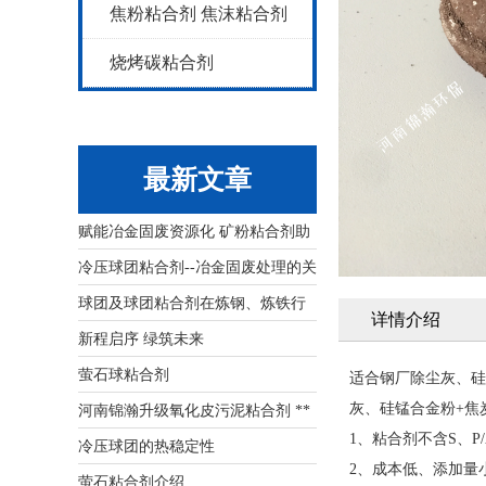
焦粉粘合剂 焦沫粘合剂
烧烤碳粘合剂
最新文章
赋能冶金固废资源化 矿粉粘合剂助
力行业**低碳高质量发展
冷压球团粘合剂--冶金固废处理的关
键辅料
球团及球团粘合剂在炼钢、炼铁行
详情介绍
业应用上
新程启序 绿筑未来
萤石球粘合剂
适合钢厂除尘灰、硅
灰、硅锰合金粉+焦
河南锦瀚升级氧化皮污泥粘合剂 **
1、粘合剂不含S、P
钢铁固废资源化难题​
冷压球团的热稳定性
2、成本低、添加量
萤石粘合剂介绍