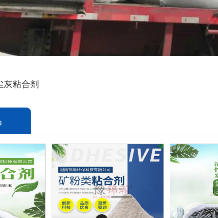
尘灰粘合剂
品