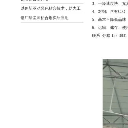
3、干燥速度快、尤
以创新驱动绿色粘合技术，助力工
4、对钢厂含有Ca
业低碳转型
钢厂除尘灰粘合剂实际应用
5、基本不降低品味
6、运输、储存、使
联系 孙鑫 157-3831-