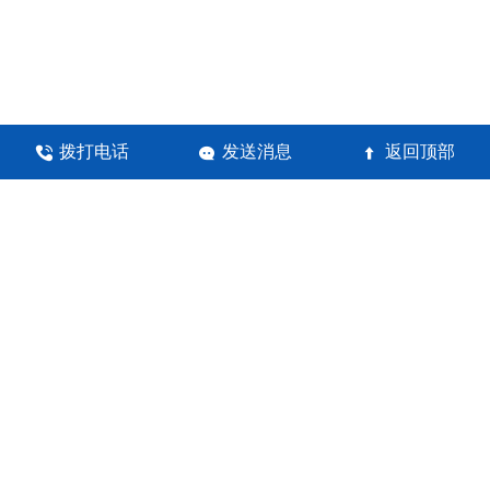
拨打电话
发送消息
返回顶部



河南锦瀚环保科技有限公司
地址：郑州高新技术产业开发区