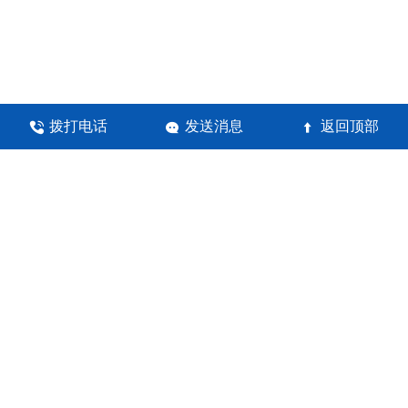
拨打电话
发送消息
返回顶部



河南锦瀚环保科技有限公司
地址：郑州高新技术产业开发区