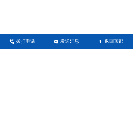
拨打电话
发送消息
返回顶部



河南锦瀚环保科技有限公司
地址：郑州高新技术产业开发区