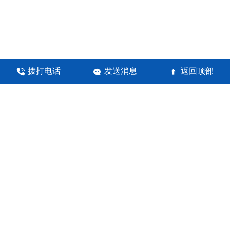
拨打电话
发送消息
返回顶部



河南锦瀚环保科技有限公司
地址：郑州高新技术产业开发区