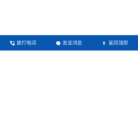
拨打电话
发送消息
返回顶部



河南锦瀚环保科技有限公司
地址：郑州高新技术产业开发区