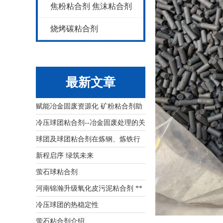
焦粉粘合剂 焦沫粘合剂
烧烤碳粘合剂
最新文章
赋能冶金固废资源化 矿粉粘合剂助
力行业**低碳高质量发展
冷压球团粘合剂--冶金固废处理的关
键辅料
球团及球团粘合剂在炼钢、炼铁行
业应用上
新程启序 绿筑未来
萤石球粘合剂
河南锦瀚升级氧化皮污泥粘合剂 **
钢铁固废资源化难题​
冷压球团的热稳定性
萤石粘合剂介绍