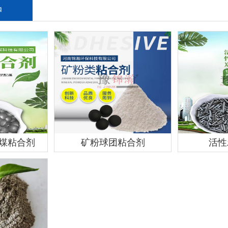
品
煤粘合剂
矿粉球团粘合剂
活性